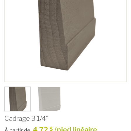
Cadrage 3 1/4″
4,72
/pied linéaire
$
À partir de