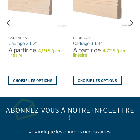
S DE CUISINE
CADRAGES
CADRAGES
Cadrage 2 1/2″
Cadrage 3 1/4″
À partir de
À partir de
4,19
$
/pied
4,72
$
/pied
linéaire
linéaire
CHOISIR LES OPTIONS
CHOISIR LES OPTIONS
Ce
Ce
produit
produit
a
a
plusieurs
plusieurs
ABONNEZ-VOUS À NOTRE INFOLETTRE
variations.
variations.
!
Les
Les
options
options
«
» indique les champs nécessaires
*
peuvent
peuvent