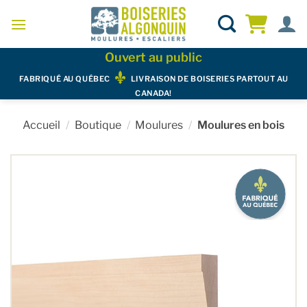
Skip
to
content
Ouvert au public
FABRIQUÉ AU QUÉBEC
LIVRAISON DE BOISERIES PARTOUT AU
CANADA!
Accueil
/
Boutique
/
Moulures
/
Moulures en bois