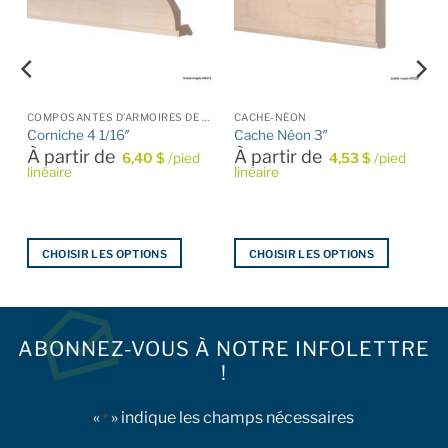
COMPOSANTES D’ARMOIRES DE CUISINE
CACHE-NÉON
Corniche 4 1/16″
Cache Néon 3″
À partir de
À partir de
6,40
$
/pied
4,53
$
/pied
linéaire
linéaire
CHOISIR LES OPTIONS
CHOISIR LES OPTIONS
Ce
Ce
produit
produit
a
a
plusieurs
plusieurs
ABONNEZ-VOUS À NOTRE INFOLETTRE
variations.
variations.
!
Les
Les
options
options
«
» indique les champs nécessaires
*
peuvent
peuvent
être
être