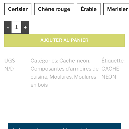
Cerisier
Chêne rouge
Érable
Merisier
quantité de Cache Néon 2 1/2"
AJOUTER AU PANIER
UGS :
Catégories:
Cache-néon
,
Étiquette:
N/D
Composantes d’armoires de
CACHE
cuisine
,
Moulures
,
Moulures
NEON
en bois