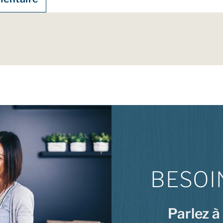
BESOI
Parlez à