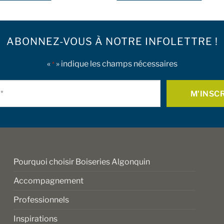
Ce
produit
a
ABONNEZ-VOUS À NOTRE INFOLETTRE !
plusieurs
.
variations.
Les
«
» indique les champs nécessaires
*
options
Courriel
peuvent
être
*
choisies
sur
la
page
du
Pourquoi choisir Boiseries Algonquin
produit
Accompagnement
Professionnels
Inspirations