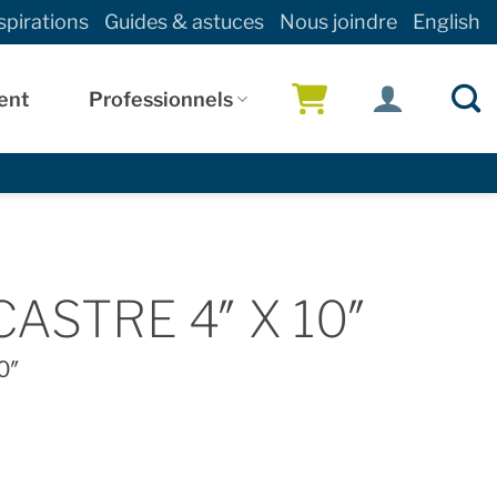
spirations
Guides & astuces
Nous joindre
English
ent
Professionnels
!
ASTRE 4″ X 10″
0″