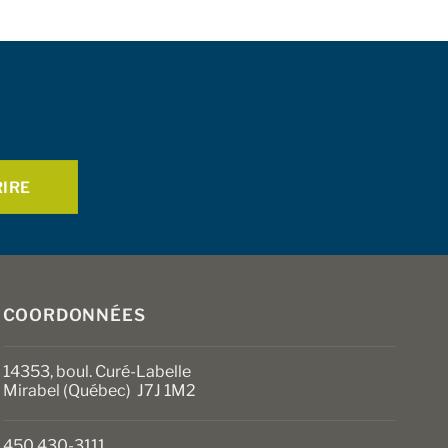
COORDONNÉES
14353, boul. Curé-Labelle
Mirabel (Québec) J7J 1M2
450 430-3111