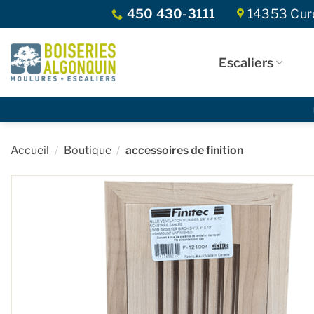
Skip
450 430-3111
14353 Curé
to
content
Escaliers
Accueil
/
Boutique
/
accessoires de finition