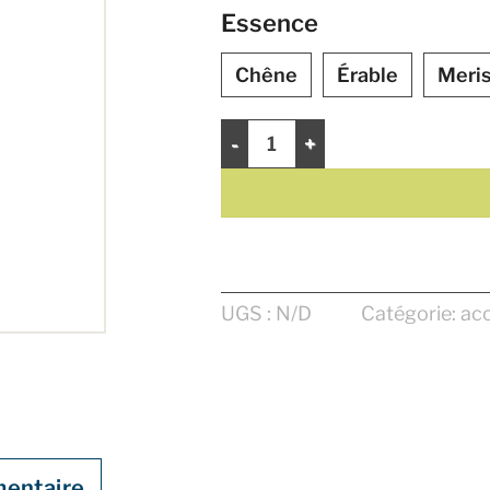
Essence
Chêne
Érable
Meris
quantité de GRILLE ENCASTRE 4" X
UGS :
N/D
Catégorie:
acc
mentaire