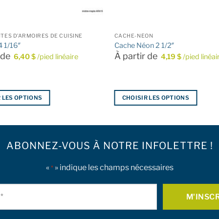
ES D’ARMOIRES DE CUISINE
CACHE-NÉON
4 1/16″
Cache Néon 2 1/2″
r de
À partir de
6,40
$
/pied linéaire
4,19
$
/pied linéai
 LES OPTIONS
CHOISIR LES OPTIONS
Ce
produit
a
ABONNEZ-VOUS À NOTRE INFOLETTRE !
plusieurs
.
variations.
Les
«
» indique les champs nécessaires
*
options
Courriel
peuvent
être
*
choisies