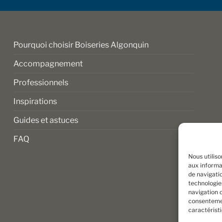
sur
la
page
du
Pourquoi choisir Boiseries Algonquin
produit
Accompagnement
Professionnels
Inspirations
Guides et astuces
FAQ
Nous utilis
aux informat
de navigatio
technologie
navigation o
consentemen
caractérist