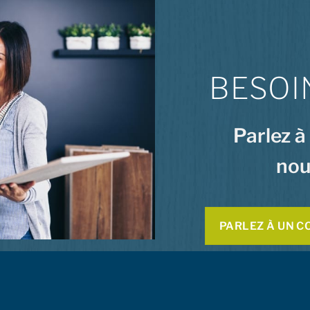
BESOI
Parlez à
nou
PARLEZ À UN C