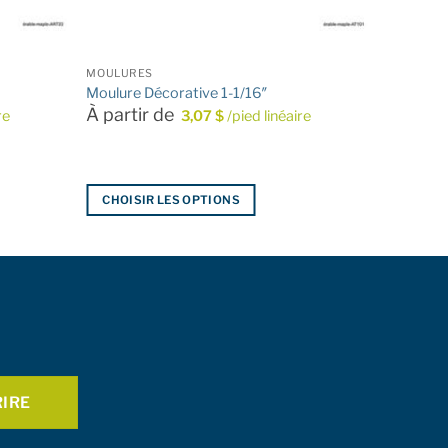
MOULURES
Moulure Décorative 1-1/16″
À partir de
re
3,07
$
/pied linéaire
CHOISIR LES OPTIONS
Ce
produit
a
plusieurs
variations.
Les
options
peuvent
être
choisies