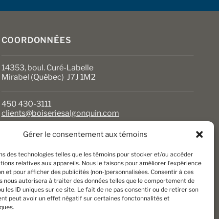
sur
la
page
du
COORDONNÉES
produit
14353, boul. Curé-Labelle
Mirabel (Québec) J7J 1M2
450 430-3111
clients@boiseriesalgonquin.com
Gérer le consentement aux témoins
HEURES D’OUVERTURE
ons des technologies telles que les témoins pour stocker et/ou accéder
Lundi au vendredi : 6 h 30 à 17 h 30
ions relatives aux appareils. Nous le faisons pour améliorer l’expérience
Samedi : 8 h à 17 h
n et pour afficher des publicités (non-)personnalisées. Consentir à ces
Dimanche : Fermé
s nous autorisera à traiter des données telles que le comportement de
u les ID uniques sur ce site. Le fait de ne pas consentir ou de retirer son
t peut avoir un effet négatif sur certaines fonctonnalités et
iques.