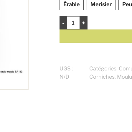
Érable
Merisier
Peu
quantité de Corniche 4 3/4"
UGS :
Catégories:
Compo
N/D
Corniches
,
Moulu