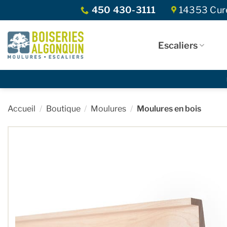
Skip
450 430-3111
14353 Curé
to
content
Escaliers
Accueil
/
Boutique
/
Moulures
/
Moulures en bois