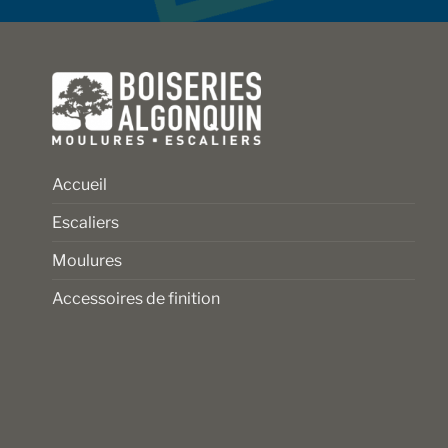
sur
sur
la
la
page
page
du
du
produit
produit
Accueil
Escaliers
Moulures
Accessoires de finition