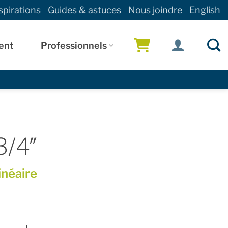
spirations
Guides & astuces
Nous joindre
English
ent
Professionnels
!
3/4″
inéaire