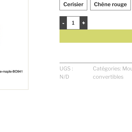
Cerisier
Chêne rouge
quantité de Ogee 4 9/16"
UGS :
Catégories:
Mou
N/D
convertibles