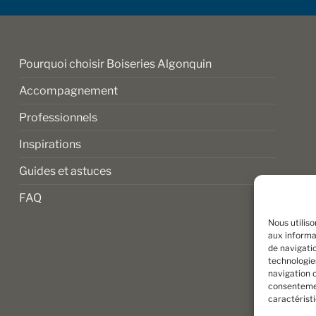
sur
la
page
du
Pourquoi choisir Boiseries Algonquin
produit
Accompagnement
Professionnels
Inspirations
Guides et astuces
FAQ
Nous utilis
aux informat
de navigatio
technologie
navigation o
consentemen
caractérist