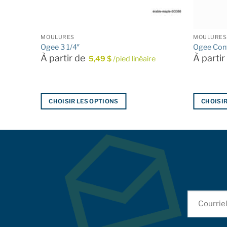
MOULURES
MOULURES
Ogee 3 1/4″
Ogee Conv
À partir de
À parti
e
5,49
$
/pied linéaire
CHOISIR LES OPTIONS
CHOISIR
Ce
Ce
produit
produit
a
a
plusieurs
plusieurs
variations.
variations
Les
Les
options
options
peuvent
peuvent
être
être
choisies
choisies