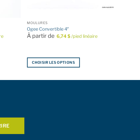
MOULURES
Ogee Convertible 4″
À partir de
re
6,74
$
/pied linéaire
CHOISIR LES OPTIONS
Ce
produit
a
plusieurs
variations.
Les
options
peuvent
être
choisies