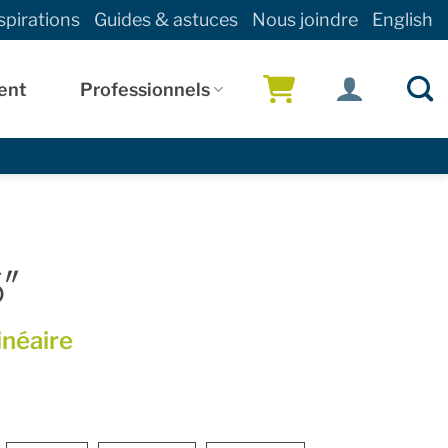
spirations
Guides & astuces
Nous joindre
English
ent
Professionnels
!
″
inéaire