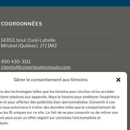
sur
la
page
du
COORDONNÉES
produit
14353, boul. Curé-Labelle
Mirabel (Québec) J7J 1M2
450 430-3111
clients@boiseriesalgonquin.com
Gérer le consentement aux témoins
HEURES D’OUVERTURE
ons des technologies telles que les témoins pour stocker et/ou accéder
Lundi au vendredi : 6 h 30 à 17 h 30
ions relatives aux appareils. Nous le faisons pour améliorer l’expérience
Samedi : 8 h à 17 h
n et pour afficher des publicités (non-)personnalisées. Consentir à ces
Dimanche : Fermé
s nous autorisera à traiter des données telles que le comportement de
u les ID uniques sur ce site. Le fait de ne pas consentir ou de retirer son
t peut avoir un effet négatif sur certaines fonctonnalités et
iques.