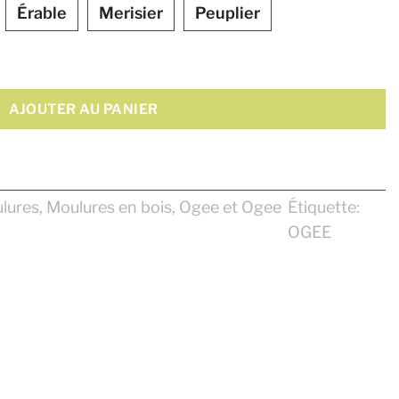
Érable
Merisier
Peuplier
AJOUTER AU PANIER
lures
,
Moulures en bois
,
Ogee et Ogee
Étiquette:
OGEE