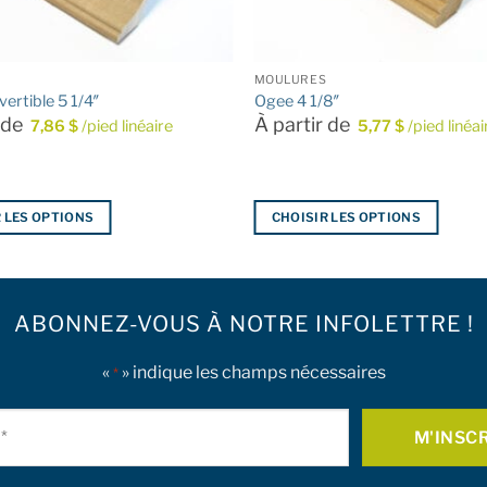
MOULURES
ertible 5 1/4″
Ogee 4 1/8″
r de
À partir de
7,86
$
/pied linéaire
5,77
$
/pied linéai
 LES OPTIONS
CHOISIR LES OPTIONS
Ce
produit
a
ABONNEZ-VOUS À NOTRE INFOLETTRE !
plusieurs
.
variations.
Les
«
» indique les champs nécessaires
*
options
Courriel
peuvent
être
*
choisies