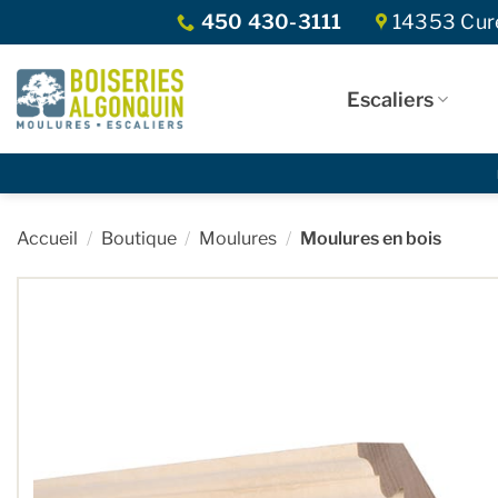
Skip
450 430-3111
14353 Curé
to
content
Escaliers
Accueil
/
Boutique
/
Moulures
/
Moulures en bois