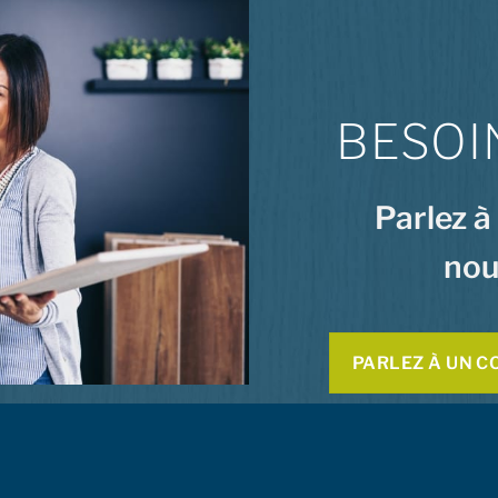
BESOI
Parlez à
nou
PARLEZ À UN C