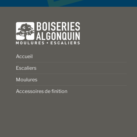
sur
sur
la
la
page
page
du
du
produit
produit
Accueil
Escaliers
Moulures
Accessoires de finition