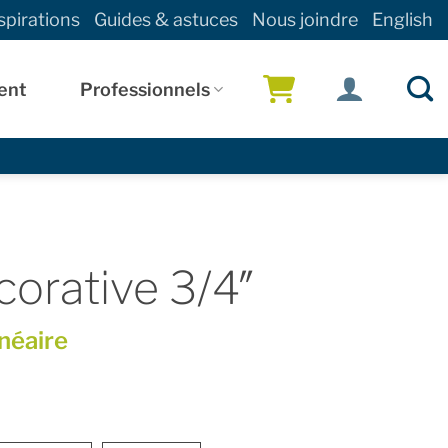
spirations
Guides & astuces
Nous joindre
English
ent
Professionnels
!
orative 3/4″
inéaire