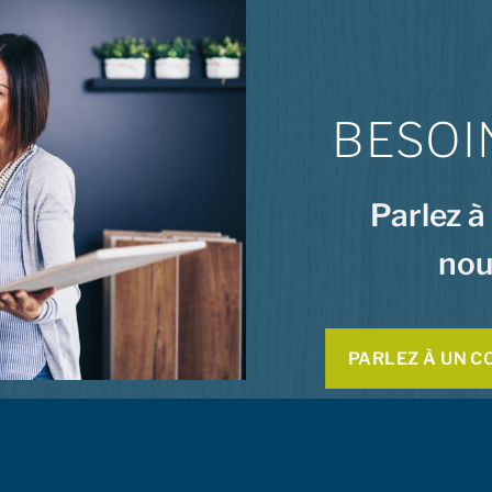
BESOI
Parlez à
nou
PARLEZ À UN C