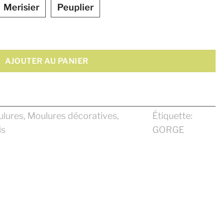
Merisier
Peuplier
"
AJOUTER AU PANIER
lures
,
Moulures décoratives
,
Étiquette:
is
GORGE