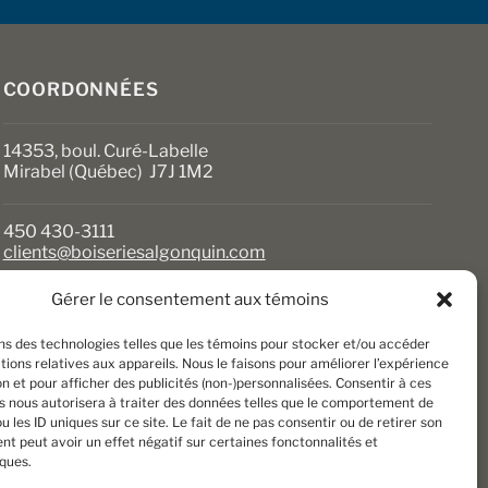
sur
la
page
du
COORDONNÉES
produit
14353, boul. Curé-Labelle
Mirabel (Québec) J7J 1M2
450 430-3111
clients@boiseriesalgonquin.com
Gérer le consentement aux témoins
HEURES D’OUVERTURE
ons des technologies telles que les témoins pour stocker et/ou accéder
Lundi au vendredi : 6 h 30 à 17 h 30
ions relatives aux appareils. Nous le faisons pour améliorer l’expérience
Samedi : 8 h à 17 h
n et pour afficher des publicités (non-)personnalisées. Consentir à ces
Dimanche : Fermé
s nous autorisera à traiter des données telles que le comportement de
u les ID uniques sur ce site. Le fait de ne pas consentir ou de retirer son
t peut avoir un effet négatif sur certaines fonctonnalités et
iques.