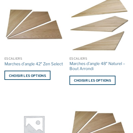
plusieurs
plusieurs
variations.
variations.
Les
Les
options
options
peuvent
peuvent
être
être
choisies
choisies
sur
sur
la
la
ESCALIERS
ESCALIERS
page
page
Marches d’angle 48″ Naturel –
Marches d’angle 42″ Zen Select
du
du
Bout Arrondi
produit
produit
CHOISIR LES OPTIONS
CHOISIR LES OPTIONS
Ce
Ce
produit
produit
a
a
plusieurs
plusieurs
variations.
variations.
Les
Les
options
options
peuvent
peuvent
être