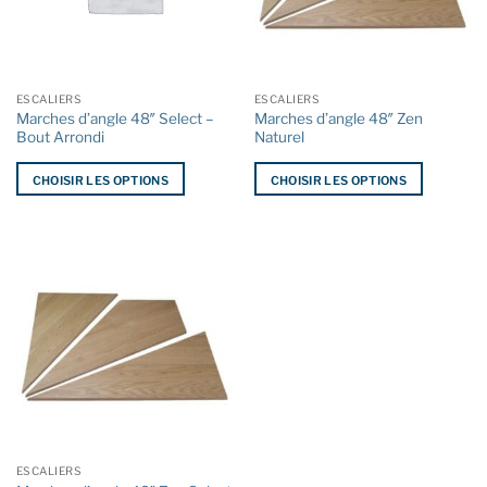
être
choisies
choisies
sur
sur
la
la
page
ESCALIERS
ESCALIERS
page
du
Marches d’angle 48″ Select –
Marches d’angle 48″ Zen
du
produit
Bout Arrondi
Naturel
produit
CHOISIR LES OPTIONS
CHOISIR LES OPTIONS
Ce
Ce
produit
produit
a
a
plusieurs
plusieurs
variations.
variations.
Les
Les
options
options
peuvent
peuvent
être
être
choisies
choisies
sur
sur
la
la
ESCALIERS
page
page