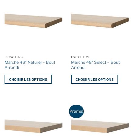
plusieurs
plusieurs
variations.
variations.
Les
Les
options
options
peuvent
peuvent
être
être
choisies
choisies
sur
sur
la
la
ESCALIERS
ESCALIERS
page
page
Marche 48″ Naturel – Bout
Marche 48″ Select – Bout
du
du
Arrondi
Arrondi
produit
produit
CHOISIR LES OPTIONS
CHOISIR LES OPTIONS
Ce
Ce
produit
produit
a
a
plusieurs
plusieurs
Promo!
variations.
variations.
Les
Les
options
options
peuvent
peuvent