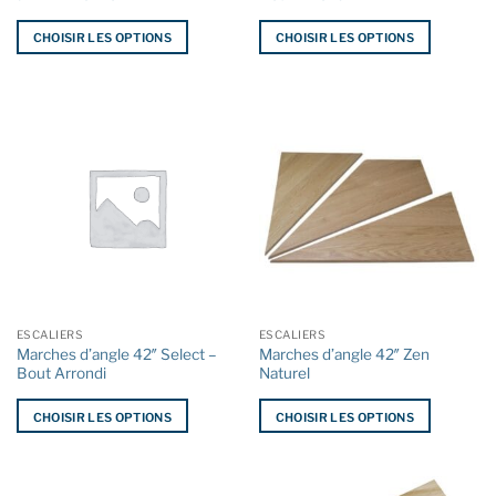
produit
produit
CHOISIR LES OPTIONS
CHOISIR LES OPTIONS
Ce
Ce
produit
produit
a
a
plusieurs
plusieurs
variations.
variations.
Les
Les
options
options
peuvent
peuvent
être
être
choisies
choisies
sur
sur
la
la
ESCALIERS
ESCALIERS
page
page
Marches d’angle 42″ Select –
Marches d’angle 42″ Zen
du
du
Bout Arrondi
Naturel
produit
produit
CHOISIR LES OPTIONS
CHOISIR LES OPTIONS
Ce
Ce
produit
produit
a
a