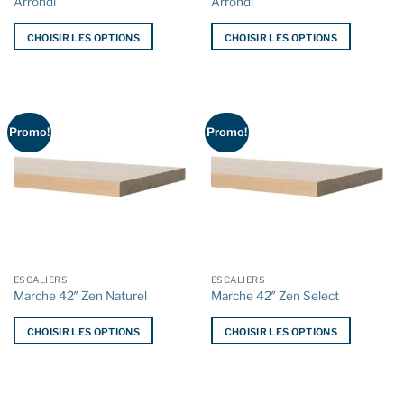
Arrondi
Arrondi
produit
produit
CHOISIR LES OPTIONS
CHOISIR LES OPTIONS
Ce
Ce
produit
produit
a
a
plusieurs
plusieurs
Promo!
Promo!
variations.
variations.
Les
Les
options
options
peuvent
peuvent
être
être
choisies
choisies
sur
sur
la
la
ESCALIERS
ESCALIERS
page
page
Marche 42″ Zen Naturel
Marche 42″ Zen Select
du
du
produit
produit
CHOISIR LES OPTIONS
CHOISIR LES OPTIONS
Ce
Ce
produit
produit
a
a