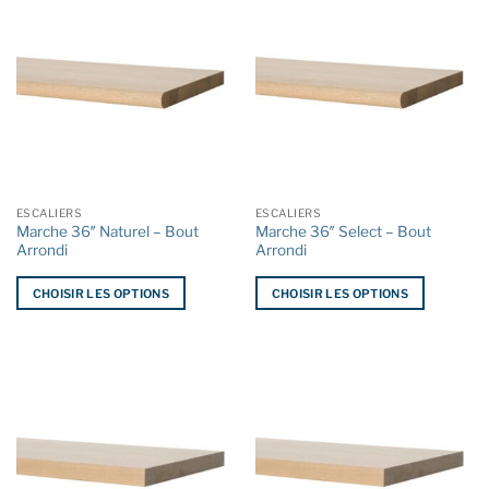
ESCALIERS
ESCALIERS
Marche 36″ Naturel – Bout
Marche 36″ Select – Bout
Arrondi
Arrondi
CHOISIR LES OPTIONS
CHOISIR LES OPTIONS
Ce
Ce
produit
produit
a
a
plusieurs
plusieurs
variations.
variations.
Les
Les
options
options
peuvent
peuvent