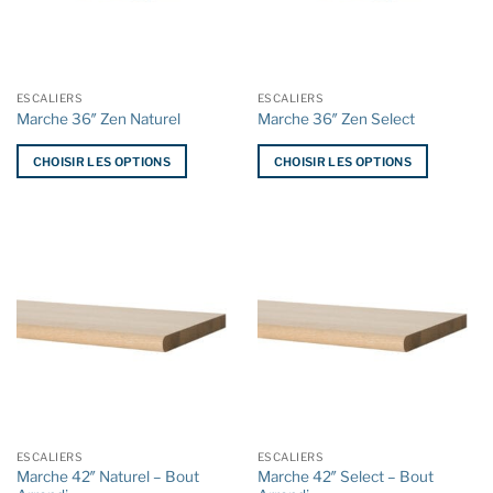
être
être
choisies
choisies
sur
sur
la
la
ESCALIERS
ESCALIERS
page
page
Marche 36″ Zen Naturel
Marche 36″ Zen Select
du
du
produit
produit
CHOISIR LES OPTIONS
CHOISIR LES OPTIONS
Ce
Ce
produit
produit
a
a
plusieurs
plusieurs
variations.
variations.
Les
Les
options
options
peuvent
peuvent
être
être
choisies
choisies
sur
sur
la
la
ESCALIERS
ESCALIERS
page
page
Marche 42″ Naturel – Bout
Marche 42″ Select – Bout
du
du