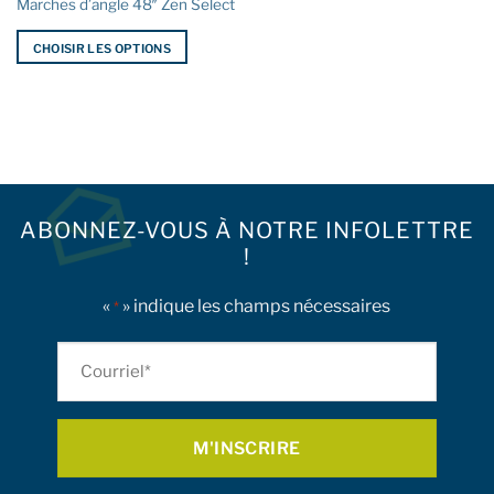
Marches d’angle 48″ Zen Select
du
du
produit
produit
CHOISIR LES OPTIONS
Ce
produit
a
plusieurs
variations.
Les
options
ABONNEZ-VOUS À NOTRE INFOLETTRE
peuvent
!
être
choisies
«
» indique les champs nécessaires
sur
*
la
page
Courriel
du
*
produit