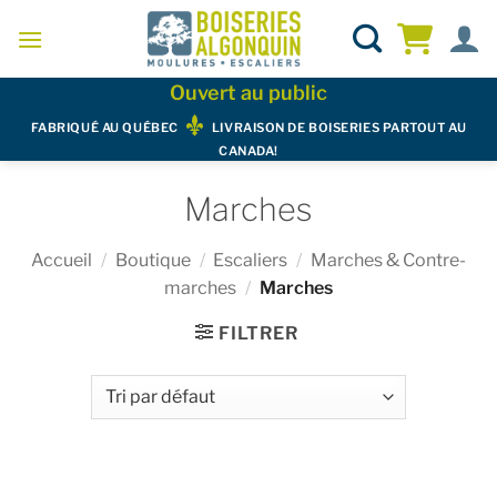
Skip
to
content
Ouvert au public
FABRIQUÉ AU QUÉBEC
LIVRAISON DE BOISERIES PARTOUT AU
CANADA!
Marches
Accueil
/
Boutique
/
Escaliers
/
Marches & Contre-
marches
/
Marches
FILTRER