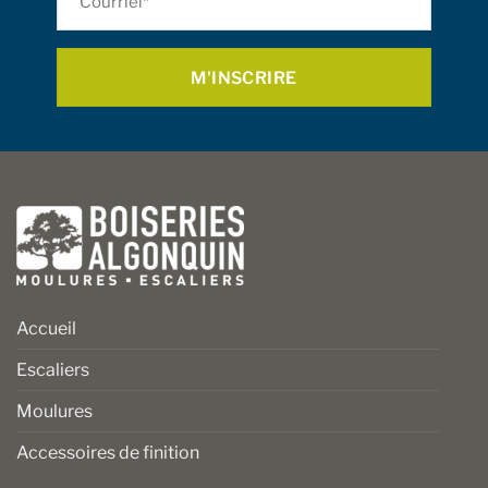
sur
sur
*
la
la
page
page
du
du
produit
produit
Accueil
Escaliers
Moulures
Accessoires de finition