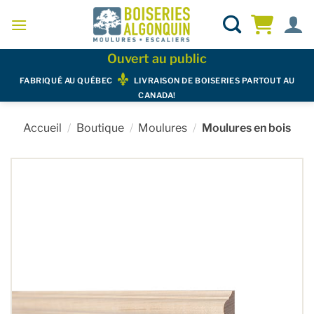
Skip
to
content
Ouvert au public
FABRIQUÉ AU QUÉBEC
LIVRAISON DE BOISERIES PARTOUT AU
CANADA!
Accueil
/
Boutique
/
Moulures
/
Moulures en bois