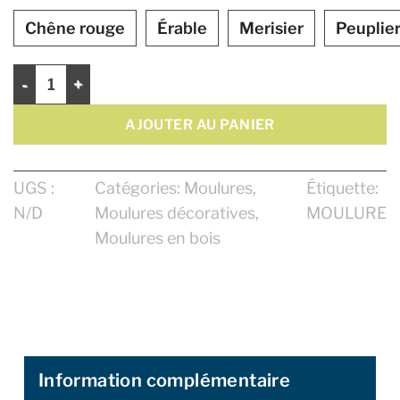
Chêne rouge
Érable
Merisier
Peuplie
quantité de Moulure Décorative 13/16"
AJOUTER AU PANIER
UGS :
Catégories:
Moulures
,
Étiquette:
N/D
Moulures décoratives
,
MOULURE
Moulures en bois
Information complémentaire