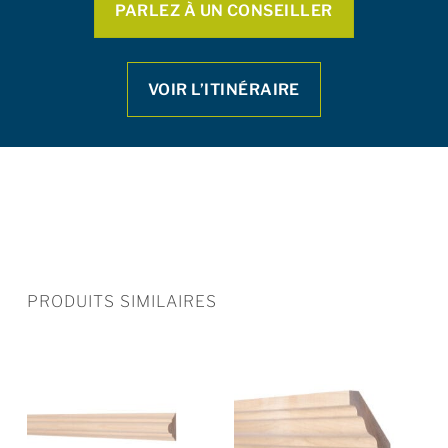
PARLEZ À UN CONSEILLER
VOIR L’ITINÉRAIRE
PRODUITS SIMILAIRES