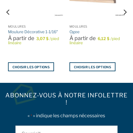
MOULURES
MOULURES
Moulure Décorative 1-1/16″
Ogee
À partir de
À partir de
3,07
$
/pied
6,12
$
/pied
linéaire
linéaire
CHOISIR LES OPTIONS
CHOISIR LES OPTIONS
Ce
Ce
produit
produit
a
a
plusieurs
plusieurs
ABONNEZ-VOUS À NOTRE INFOLETTRE
variations.
variations.
!
Les
Les
options
options
«
» indique les champs nécessaires
*
peuvent
peuvent
être
être
Courriel
choisies
choisies