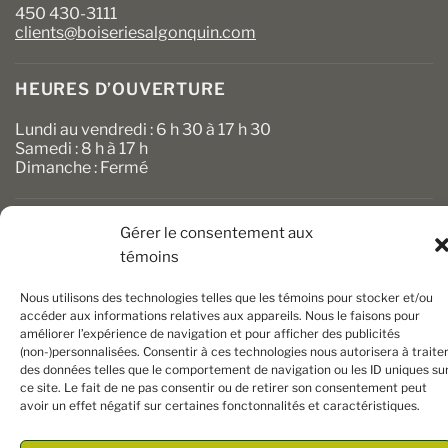
450 430-3111
clients@boiseriesalgonquin.com
HEURES D’OUVERTURE
Lundi au vendredi : 6 h 30 à 17 h 30
Samedi : 8 h à 17 h
Dimanche : Fermé
Gérer le consentement aux
témoins
Nous utilisons des technologies telles que les témoins pour stocker et/ou
accéder aux informations relatives aux appareils. Nous le faisons pour
améliorer l’expérience de navigation et pour afficher des publicités
Copyright 2026 ©
Boiseries Algonquin
– Tous droits réservés
(non-)personnalisées. Consentir à ces technologies nous autorisera à traite
|
Termes et conditions
| Site Web par
King Communications
des données telles que le comportement de navigation ou les ID uniques su
ce site. Le fait de ne pas consentir ou de retirer son consentement peut
avoir un effet négatif sur certaines fonctonnalités et caractéristiques.